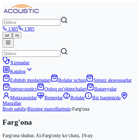
1385
1385
|
uz
ru
Xizmatlar
Katalog
Eshitish moslamalari
Bolalar uchun
Simsiz aksessuarlar
Interacoustics
Quloq qo'shimchalari
Batareyalar
Mutaxassislar
Bemorlar
Bolalar
Biz haqimizda
Manzillar
Bosh sahifa
›
Bizning manzillarimiz
›
Farg'ona
Farg'ona
Farg'ona shahar, Al-Farg'oniy koʻchasi, 19-uy