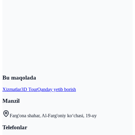
Bu maqolada
Xizmatlar
3D Tour
Qanday yetib borish
Manzil
Farg'ona shahar, Al-Farg'oniy koʻchasi, 19-uy
Telefonlar