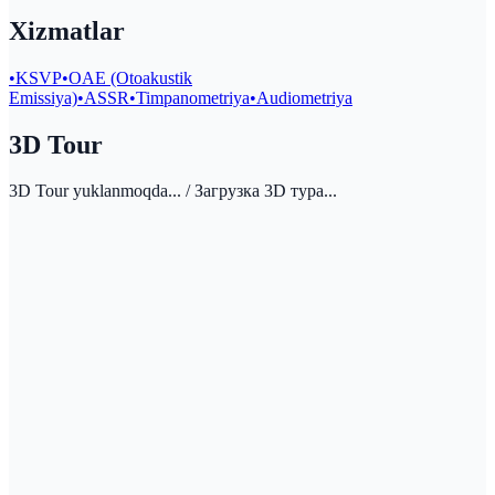
Xizmatlar
•
KSVP
•
OAE (Otoakustik
Emissiya)
•
ASSR
•
Timpanometriya
•
Audiometriya
3D Tour
3D Tour yuklanmoqda... / Загрузка 3D тура...