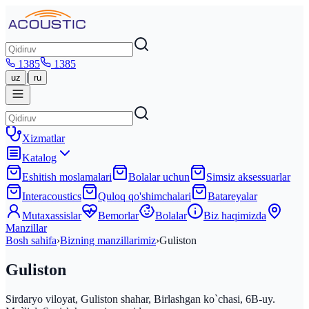
1385
1385
|
uz
ru
Xizmatlar
Katalog
Eshitish moslamalari
Bolalar uchun
Simsiz aksessuarlar
Interacoustics
Quloq qo'shimchalari
Batareyalar
Mutaxassislar
Bemorlar
Bolalar
Biz haqimizda
Manzillar
Bosh sahifa
›
Bizning manzillarimiz
›
Guliston
Guliston
Sirdaryo viloyat, Guliston shahar, Birlashgan ko`chasi, 6B-uy.