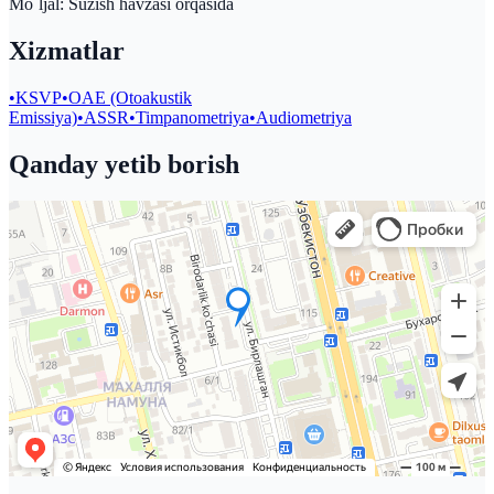
Mo`ljal: Suzish havzasi orqasida
Xizmatlar
•
KSVP
•
OAE (Otoakustik
Emissiya)
•
ASSR
•
Timpanometriya
•
Audiometriya
Qanday yetib borish