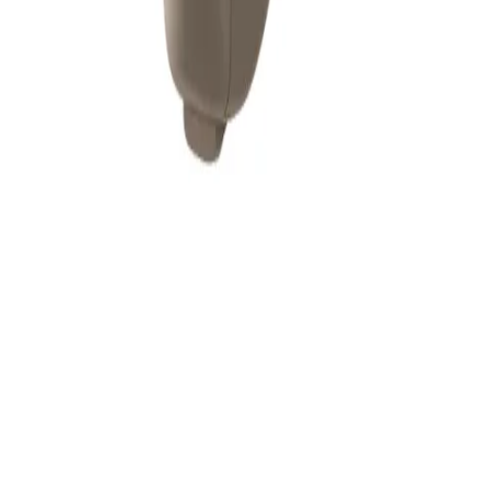
RUBY 2 BTE PP
6 150 000 soʻm
Acoustic markazi
Katalog
Kontakt ma'lumotlari
+998 71 202 14 41
info@acoustic.uz
Acoustic markazi
Katalog
Aloqa ma'lumotlari
+998 71 202 14 41
info@acoustic.uz
©
2026
Acoustic.
Barcha huquqlar himoyalangan.
|
Maxfiylik
siyosati