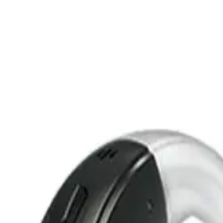
Interacoustics
Quloq qo'shimchalari
Batareyalar
llar